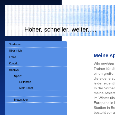
Höher, schneller, weiter.....
Startseite
Über mich
Meine sp
Fotos
Kontakt
Wie erwähnt 
Trainer für 
Hobbys
einen großen 
Sport
die eigene sp
Skifahren
leider eigent
Mein Team
In der Vorbe
meine Athlet
--
im Winter üb
Motorräder
Europahalle i
Stadion in B
besteht vor a