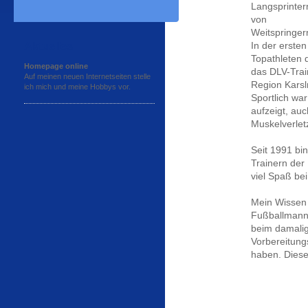
Langsprinter
von
Weitspringer
Aktuelles
In der ersten
Topathleten 
Homepage online
das DLV-Train
Auf meinen neuen Internetseiten stelle
Region Karsl
ich mich und meine Hobbys vor.
Sportlich war
aufzeigt, au
Muskelverlet
Seit 1991 bi
Trainern der 
viel Spaß bei
Mein Wissen 
Fußballmann-
beim damalig
Vorbereitung
haben. Diese